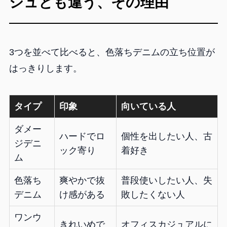
シュとも違う、その理由
3つを並べて比べると、色落ちデニムの立ち位置が
はっきりします。
タイプ
印象
向いている人
ダメー
ハードでロ
個性を出したい人、古
ジデニ
ック寄り
着好き
ム
色落ち
爽やかで抜
普段使いしたい人、失
デニム
け感がある
敗したくない人
ワンウ
きれいめで
オフィスカジュアルに