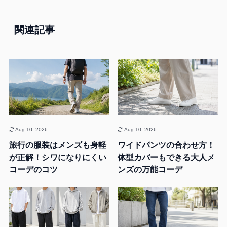
関連記事
Aug 10, 2026
Aug 10, 2026
旅行の服装はメンズも身軽
ワイドパンツの合わせ方！
が正解！シワになりにくい
体型カバーもできる大人メ
コーデのコツ
ンズの万能コーデ