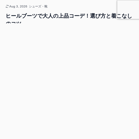
Aug 3, 2026
シューズ・靴
ヒールブーツで大人の上品コーデ！選び方と着こなし
のコツ
Aug 4, 2026
ボトムス・パンツ
白デニムは柄トップスで遊ぶ！ミリタリーアイテムで
作るアメカジコーデ