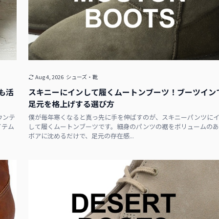
Aug 4, 2026
シューズ・靴
も活
スキニーにインして履くムートンブーツ！ブーツイン
足元を格上げする選び方
ウンテ
僕が毎年寒くなると真っ先に手を伸ばすのが、スキニーパンツに
イテム
して履くムートンブーツです。細身のパンツの裾をボリュームのあ
ボアに沈めるだけで、足元の存在感...