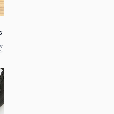
方
な
ひ