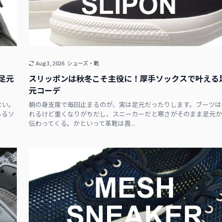
Aug 3, 2026
シューズ・靴
足元
スリッポンは秋冬こそ主役に！厚手ソックスで叶える
元コーデ
ない。
朝の身支度で毎回止まるのが、実は足元だったりします。ブーツは
あるソ
れるけど重くなりがちだし、スニーカーだと寒さがそのまま足元か
伝わってくる。かといって革靴は畏...