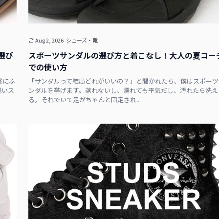
Aug 2, 2026
シューズ・靴
選び
スポーツサンダルの選び方と着こなし！大人の夏コー
での使い方
賞にふ
「サンダルって結局どれがいいの？」と聞かれたら、僕はスポーツ
浅いス
ンダルを挙げます。蒸れないし、濡れても平気だし、汚れたら洗え
る。それでいて足がちゃんと固定され...