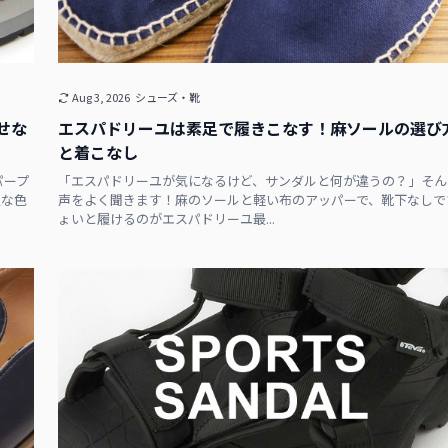
Aug 3, 2026
シューズ・靴
せな
エスパドリーユは素足で履きこなす！麻ソールの選び
と着こなし
パープ
「エスパドリーユが気になるけど、サンダルと何が違うの？」そん
人な色
声をよく聞きます！麻のソールと軽い布のアッパーで、靴下なしで
ょいと履けるのがエスパドリーユ最...