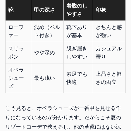
着脱のし
靴
甲の深さ
印象
やすさ
ローフ
浅め（ベル
靴下あり
きちんと感
ァー
ト付き）
が基本
が強い
スリッ
脱ぎ履き
カジュアル
やや深め
ポン
しやすい
寄り
オペラ
素足でも
上品さと軽
シュー
最も浅い
快適
さの両立
ズ
こう見ると、オペラシューズが一番甲を見せる作
りになっているのが分かります。だからこそ夏の
リゾートコーデで映えるし、他の革靴にはない涼