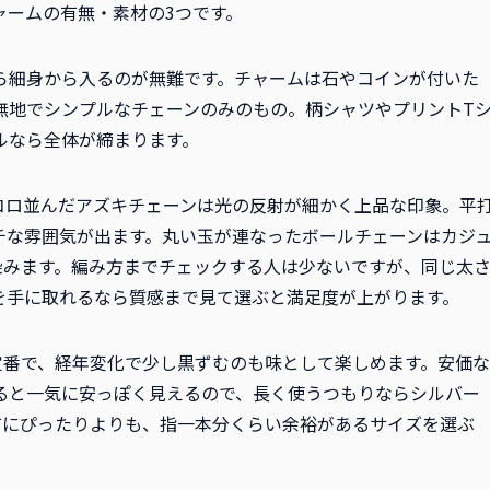
ャームの有無・素材の3つです。
ら細身から入るのが無難です。チャームは石やコインが付いた
無地でシンプルなチェーンのみのもの。柄シャツやプリントT
ルなら全体が締まります。
コロ並んだアズキチェーンは光の反射が細かく上品な印象。平
チな雰囲気が出ます。丸い玉が連なったボールチェーンはカジ
染みます。編み方までチェックする人は少ないですが、同じ太
を手に取れるなら質感まで見て選ぶと満足度が上がります。
定番で、経年変化で少し黒ずむのも味として楽しめます。安価な
ると一気に安っぽく見えるので、長く使うつもりならシルバー
首にぴったりよりも、指一本分くらい余裕があるサイズを選ぶ