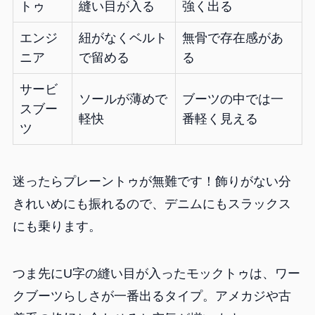
トゥ
縫い目が入る
強く出る
エンジ
紐がなくベルト
無骨で存在感があ
ニア
で留める
る
サービ
ソールが薄めで
ブーツの中では一
スブー
軽快
番軽く見える
ツ
迷ったらプレーントゥが無難です！飾りがない分
きれいめにも振れるので、デニムにもスラックス
にも乗ります。
つま先にU字の縫い目が入ったモックトゥは、ワー
クブーツらしさが一番出るタイプ。アメカジや古