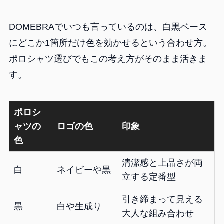
DOMEBRAでいつも言っているのは、白黒ベース
にどこか1箇所だけ色を効かせるという合わせ方。
ポロシャツ選びでもこの考え方がそのまま活きま
す。
ポロシ
ャツの
ロゴの色
印象
色
清潔感と上品さが両
白
ネイビーや黒
立する定番型
引き締まって見える
黒
白や生成り
大人な組み合わせ