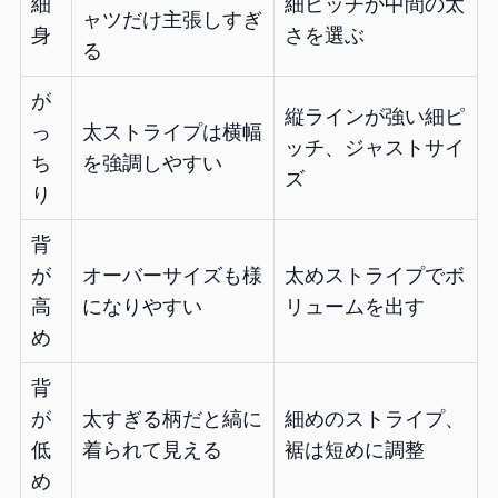
細
細ピッチか中間の太
ャツだけ主張しすぎ
身
さを選ぶ
る
が
縦ラインが強い細ピ
っ
太ストライプは横幅
ッチ、ジャストサイ
ち
を強調しやすい
ズ
り
背
が
オーバーサイズも様
太めストライプでボ
高
になりやすい
リュームを出す
め
背
が
太すぎる柄だと縞に
細めのストライプ、
低
着られて見える
裾は短めに調整
め