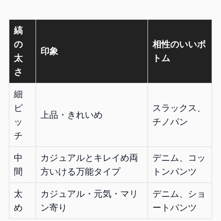
縞
の
相性のいいボ
印象
太
トム
さ
細
ピ
スラックス、
上品・きれいめ
ッ
チノパン
チ
中
カジュアルとキレイめ両
デニム、コッ
間
方いける万能タイプ
トンパンツ
太
カジュアル・元気・マリ
デニム、ショ
め
ン寄り
ートパンツ