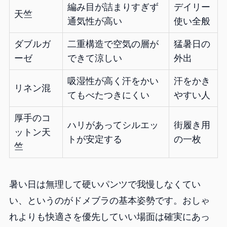
編み目が詰まりすぎず
デイリー
天竺
通気性が高い
使い全般
ダブルガ
二重構造で空気の層が
猛暑日の
ーゼ
できて涼しい
外出
吸湿性が高く汗をかい
汗をかき
リネン混
てもべたつきにくい
やすい人
厚手のコ
ハリがあってシルエッ
街履き用
ットン天
トが安定する
の一枚
竺
暑い日は無理して硬いパンツで我慢しなくてい
い、というのがドメブラの基本姿勢です。おしゃ
れよりも快適さを優先していい場面は確実にあっ