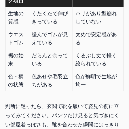
ク項目
生地の
くたくたで伸び
ハリがあり型崩れ
質感
きっている
していない
ウエス
緩んでゴムが見
太めで安定感があ
トゴム
えている
る
裾の始
だらんと余って
くるぶし丈で軽く
末
いる
絞られている
色・柄
色あせや毛羽立
色が鮮明で生地が
の状態
ちがある
均一
判断に迷ったら、玄関で靴を履いて姿見の前に立
ってみてください。パンツだけ見ると気づきにく
い部屋着っぽさも、靴を合わせた瞬間にはっきり