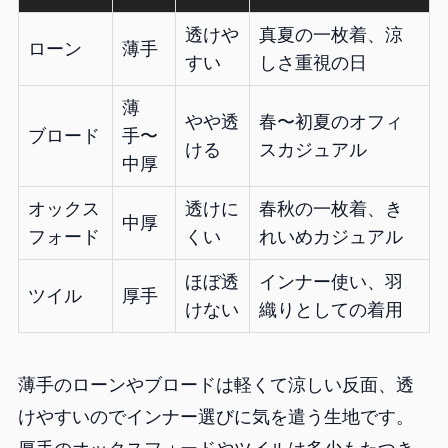
透けや
真夏の一枚着、涼
ローン
薄手
すい
しさ重視の日
薄
やや透
春〜初夏のオフィ
ブロード
手〜
ける
スカジュアル
中厚
オックス
透けに
春秋の一枚着、き
中厚
フォード
くい
れいめカジュアル
ほぼ透
インナー使い、羽
ツイル
厚手
けない
織りとしての着用
薄手のローンやブロードは軽くて涼しい反面、透
けやすいのでインナー選びに気を遣う生地です。