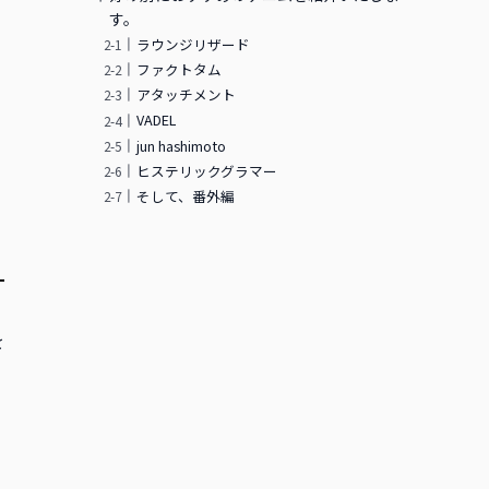
す。
ラウンジリザード
ファクトタム
アタッチメント
VADEL
jun hashimoto
ヒステリックグラマー
そして、番外編
を