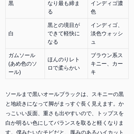
黒
なり最も締ま
インディゴ濃
る
色
黒との境目が
インディゴ、
白
できて軽快に
淡色ウォッシ
なる
ュ
ガムソール
ブラウン系ス
ほんのりレト
(あめ色のソ
キニー、カー
ロで柔らかい
ール)
キ
ソールまで黒いオールブラックは、スキニーの黒
と地続きになって脚がまっすぐ長く見えます。か
っこいい反面、重さも出やすいので、トップスを
白か明るい色にしてバランスを取ると軽くなりま
す。僕みたいなチビだと、厚みのあるハイカット